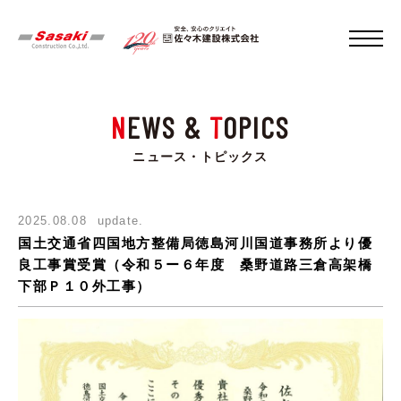
N
EWS &
T
OPICS
ニュース・トピックス
2025.08.08
update.
国土交通省四国地方整備局徳島河川国道事務所より優
良工事賞受賞（令和５ー６年度 桑野道路三倉高架橋
下部Ｐ１０外工事）